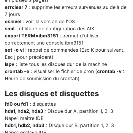
en plusieurs pages)
errclear 7
: supprime les erreurs survenues au delà de
7 jours
oslevel
: voir la version de l'OS
smit
: utilitaire de configuration des AIX
export TERM=ibm3151
: permet d'utiliser
correctement une console ibm3151
set -o vi
: rappel de commandes (Esc K pour suivant.
Esc j pour précédent)
lspv
: liste tous les disques dur de la machine
crontab -e
: visualiser le fichier de cron (
crontab -v
:
Heure de soumission du crontab)
Les disques et disquettes
fd0 ou fd1
: disquettes
hda1, hda2, hda3
: Disque dur A, partition 1, 2, 3
Nape1 maitre IDE
hdb1, hdb2, hdb3
: Disque dur B, partition 1, 2, 3
Nape1 esclave IDE