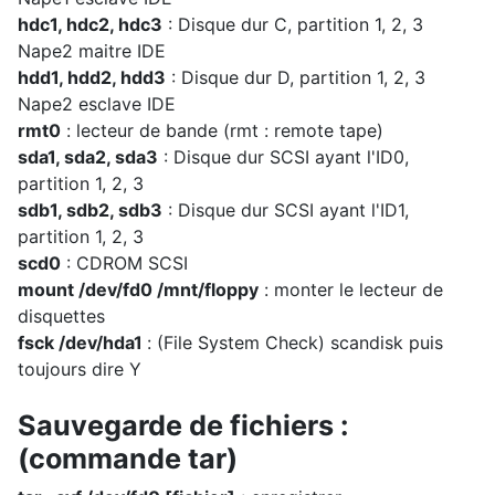
hdc1, hdc2, hdc3
: Disque dur C, partition 1, 2, 3
Nape2 maitre IDE
hdd1, hdd2, hdd3
: Disque dur D, partition 1, 2, 3
Nape2 esclave IDE
rmt0
: lecteur de bande (rmt : remote tape)
sda1, sda2, sda3
: Disque dur SCSI ayant l'ID0,
partition 1, 2, 3
sdb1, sdb2, sdb3
: Disque dur SCSI ayant l'ID1,
partition 1, 2, 3
scd0
: CDROM SCSI
mount /dev/fd0 /mnt/floppy
: monter le lecteur de
disquettes
fsck /dev/hda1
: (File System Check) scandisk puis
toujours dire Y
Sauvegarde de fichiers :
(commande tar)