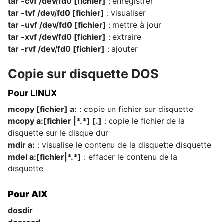
tar -cvf /dev/fd0 [fichier]
: enregistrer
tar -tvf /dev/fd0 [fichier]
: visualiser
tar -uvf /dev/fd0 [fichier]
: mettre à jour
tar -xvf /dev/fd0 [fichier]
: extraire
tar -rvf /dev/fd0 [fichier]
: ajouter
Copie sur disquette DOS
Pour LINUX
mcopy [fichier] a:
: copie un fichier sur disquette
mcopy a:[fichier |*.*] [.]
: copie le fichier de la
disquette sur le disque dur
mdir a:
: visualise le contenu de la disquette disquette
mdel a:[fichier|*.*]
: effacer le contenu de la
disquette
Pour AIX
dosdir