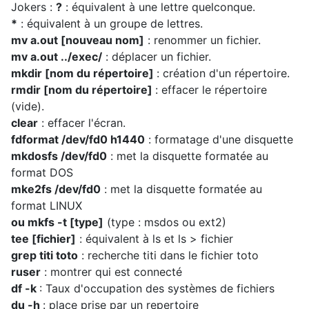
Jokers :
?
: équivalent à une lettre quelconque.
*
: équivalent à un groupe de lettres.
mv a.out [nouveau nom]
: renommer un fichier.
mv a.out ../exec/
: déplacer un fichier.
mkdir [nom du répertoire]
: création d'un répertoire.
rmdir [nom du répertoire]
: effacer le répertoire
(vide).
clear
: effacer l'écran.
fdformat /dev/fd0 h1440
: formatage d'une disquette
mkdosfs /dev/fd0
: met la disquette formatée au
format DOS
mke2fs /dev/fd0
: met la disquette formatée au
format LINUX
ou mkfs -t [type]
(type : msdos ou ext2)
tee [fichier]
: équivalent à ls et ls > fichier
grep titi toto
: recherche titi dans le fichier toto
ruser
: montrer qui est connecté
df -k
: Taux d'occupation des systèmes de fichiers
du -h
: place prise par un repertoire