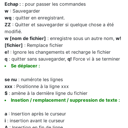
Echap :
: pour passer les commandes
w
: Sauvegarder
wq
: quitter en enregistrant.
ZZ
: Quitter et sauvegarder si quelque chose a été
modifié.
w [nom de fichier]
: enregistre sous un autre nom,
w!
[fichier]
: Remplace fichier
e!
: Ignore les changements et recharge le fichier
q
: quitter sans sauvegarder,
q!
Force vi à se terminer
Se déplacer :
se nu
: numérote les lignes
xxx
: Positionne à la ligne xxx
$
: amène à la dernière ligne du fichier
Insetion / remplacement / suppression de texte :
a
: Insertion après le curseur
i
: insertion avant le curseur
A
: Insertion en fin de ligne