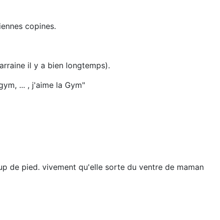
ciennes copines.
raine il y a bien longtemps).
ym, ... , j'aime la Gym"
oup de pied. vivement qu'elle sorte du ventre de maman